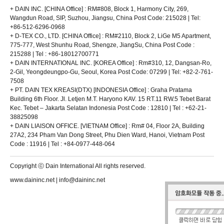
이 없는 한 서비스 이용신청을 승낙합니다.
개인정보의 수집 및 이용목적
+ DAIN INC. [CHINA Office] : RM#808, Block 1, Harmony City, 269,
② 다음 각 호에 해당하는 경우에는 이용 승낙을 하지 않을 수 있습니다.
회사는 수집한 개인정보를 다음의 목적을 위해 활용합니다.
Wangdun Road, SIP, Suzhou, Jiangsu, China Post Code: 215028 | Tel:
1. 본인의 실명으로 신청하지 않았을 때
ο 서비스 제공에 관한 계약 이행 및 서비스 제공에 따른 요금정산
+86-512-6296-0968
2. 타인의 명의를 사용하여 신청하였을 때
콘텐츠 제공 , 구매 및 요금 결제 , 물품배송 또는 청구지 등 발송
+ D-TEX CO., LTD. [CHINA Office] : RM#2110, Block 2, LiGe M5 Apartment,
3. 이용신청의 내용을 허위로 기재한 경우
ο 회원 관리
775-777, West Shunhu Road, Shengze, JiangSu, China Post Code :
4. 사회의 안녕 질서 또는 미풍양속을 저해할 목적으로 신청하였을 때
회원제 서비스 이용에 따른 본인확인 , 개인 식별 , 불량회원의 부정 이용 방지와 비인가 사
215288 | Tel : +86-18012700771
5. 기타 회사가 정한 이용신청 요건에 미비 되었을 때
용 방지 , 가입 의사 확인 , 연령확인 , 만14세 미만 아동 개인정보 수집 시 법정 대리인 동의여
+ DAIN INTERNATIONAL INC. [KOREA Office] : Rm#310, 12, Dangsan-Ro,
제8조(계약사항의 변경)
부 확인 , 불만처리 등 민원처리 , 고지사항 전달
2-Gil, Yeongdeungpo-Gu, Seoul, Korea Post Code: 07299 | Tel: +82-2-761-
회원은 이용신청시 기재한 사항이 변경되었을 경우에는 수정하여야 하며, 수정하지 아니
ο 마케팅 및 광고에 활용
7508
하여 발생하는 문제의 책임은 회원에게 있습니다.
이벤트 등 광고성 정보 전달 , 접속 빈도 파악 또는 회원의 서비스 이용에 대한 통계
+ PT. DAIN TEX KREASI(DTX) [INDONESIA Office] : Graha Pratama
단, 이용자의 기본적 인권 침해의 우려가 있는 민감한 개인정보(인종 및 민족, 사상 및 신조,
Building 6th Floor. Jl. Letjen M.T. Haryono KAV. 15 RT.11 RW.5 Tebet Barat
제3장 계약당사자의 의무
출신지 및 본적지, 정치적 성향 및 범죄기록, 건강상태 및 성생활 등)는 수집하지 않습니다.
Kec. Tebet – Jakarta Selatan
Indonesia Post Code : 12810 | Tel : +62-21-
제9조(회사의 의무)
38825098
회사는 서비스 제공과 관련해서 알고 있는 회원의 신상 정보를 본인의 승낙 없이 제3자에게
개인정보의 보유 및 이용기간
+ DAIN LIAISON OFFICE. [VIETNAM Office] : Rm# 04, Floor 2A, Building
누설하거나 배포하지 않습니다.
ο 귀하의 개인정보는 다음과 같이 개인정보의 수집목적 또는 제공받은 목적이 달성되면 파
27A2, 234 Pham Van Dong Street, Phu Dien Ward, Hanoi, Vietnam Post
단, 전기통신기본법 등 법률의 규정에 의해 국가기관의 요구가 있는 경우, 범죄에 대한 수사
기됩니다.
Code : 11916 | Tel : +84-0977-448-064
상의 목적이 있거나 또는 기타 관계법령에서 정한 절차에 의한 요청이 있을 경우에는 그러
- 회원가입정보의 경우, 회원가입을 탈퇴하거나 회원에서 제명된 때
하지 아니합니다.
- 대금지급정보의 경우, 대금의 완제일 또는 채권소멸시효기간의 만료된 때
Copyright ⓒ Dain International All rights reserved.
제10조(회원의 의무)
- 배송정보의 경우, 물품 또는 서비스가 인도되거나 제공된 때 (단, 상법 등 법령의 규정에 의
① 회원은 서비스를 이용할 때 다음 각 호의 행위를 하지 않아야 합니다.
하여 보존할 필요성이 있는 경우에는 예외로 합니다.)
www.daininc.net | info@daininc.net
1. 다른 회원의 ID를 부정하게 사용하는 행위
ο 위 보유기간에도 불구하고 계속 보유하여야 할 필요가 있을 경우에는 귀하의 동의를 받겠
2. 서비스에서 얻은 정보를 복제, 출판 또는 제3자에게 제공하는 행위
습니다.
3. 회사의 저작권, 제3자의 저작권 등 기타 권리를 침해하는 행위
4. 공공질서 및 미풍양속에 위반되는 내용을 유포하는 행위
개인정보의 파기 절차 및 방법
5. 범죄와 결부된다고 객관적으로 판단되는 행위