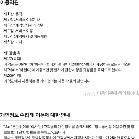
이용약관
제 1 장 : 총칙
제 2 장 : 서비스 이용계약
제 3 장 : 계약당사자의 의무
제 4 장 : 서비스 이용
제 5 장 : 계약해지 및 이용제한
제 6 장 : 기타
제1장 총 칙
제1조(목적)
이 약관은 Dain(이하 "회사"라 한다)이 홈페이지(daininc.net)에서 제공하는 모든 서비스(이
하 "서비스"라 한다)의 이용조건 및 절차에 관한 사항을 규정함을 목적으로 합니다.
제2조(정의)
이 약관에서 사용하는 용어의 정의는 다음 각 호와 같습니다.
1. 이용자 : 본 약관에 따라 회사가 제공하는 서비스를 받는 자
2. 이용계약 : 서비스 이용과 관련하여 회사와 이용자간에 체결하는 계약
이용약관에 동의합니다.
3. 가입 : 회사가 제공하는 신청서 양식에 해당 정보를 기입하고, 본 약관에 동의하여 서비스
이용계약을 완료시키는행위
4. 회원 : 당 사이트에 회원가입에 필요한 개인정보를 제공하여 회원 등록을 한 자
5. 이용자번호(ID) : 회원 식별과 회원의 서비스 이용을 위하여 이용자가 선정하고 회사가 승
개인정보 수집 및 이용에 대한 안내
인하는 영문자와 숫자의 조합
6. 패스워드(PASSWORD) : 회원의 정보 보호를 위해 이용자 자신이 설정한 영문자와 숫자,
"Dain"은(는) (이하 "회사"는) 고객님의 개인정보를 중요시하며, "정보통신망 이용촉진 및 정
특수문자의 조합
보보호"에 관한 법률을 준수하고 있습니다.
7. 이용해지 : 회사 또는 회원이 서비스 이용 이후 그 이용계약을 종료시키는 의사표시
회사는 개인정보취급방침을 통하여 고객님께서 제공하시는 개인정보가 어떠한 용도와 방